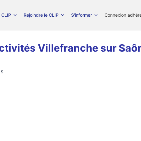
 CLIP
Rejoindre le CLIP
S'informer
Connexion adhér
ctivités Villefranche sur Saô
es